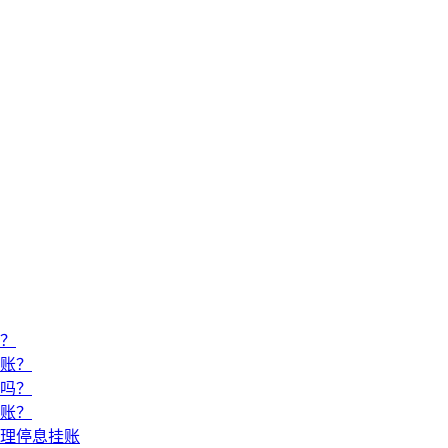
？
账？
吗？
账？
理停息挂账