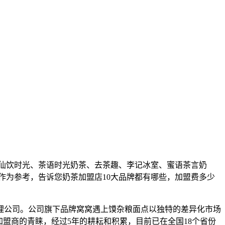
、仙饮时光、茶语时光奶茶、去茶趣、李记冰室、蜜语茶言奶
作为参考，告诉您奶茶加盟店10大品牌都有哪些，加盟费多少
管理公司。公司旗下品牌窝窝遇上馍杂粮面点以独特的差异化市场
盟商的青睐，经过5年的耕耘和积累，目前已在全国18个省份