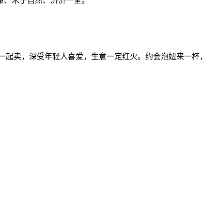
康、禾于自然、济济一堂。
一起卖，深受年轻人喜爱，生意一定红火。约会泡妞来一杯，