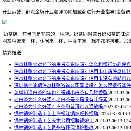
以高标准的品质管理和人化的服务态度，引导高校文化饮品消
开业运营：部派金牌开业老师协助加盟商进行开业指导(设备调
奶茶店，在当下是非常的一种店。奶茶同时兼具奶和茶的味道
朋友相聚来一杯，休闲来一杯，种类丰富，想不都不可能。加盟
精彩推送
停息挂账会对名下的房贷有影响吗？怎么和银行协商停
停息挂账会对名下的房贷有影响吗？信用卡申请停息挂
停息挂账会对名下的房贷有影响吗？信用卡没有逾期可
深圳债务逾期停息挂账咨询公司靠谱吗？怎么跟银行谈
怎样知道白茶的年份？福鼎小白茶有几种香型
2023-03-06
老白茶为什么好涩？老白茶是不是没有叶绿素
2023-03-06
老白茶为什么好涩？白茶和普洱可以混放吗
2023-03-06 13
锅壳锅炉制造工艺上海松江锅炉班长招聘
2023-03-06 13:1
锅壳锅炉制造工艺天聿公司招聘锅炉工
2023-03-06 13:17:
锅壳锅炉制造工艺贵州省环保锅炉整改
2023-03-06 13:16: