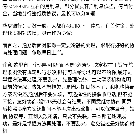
有0.5%~0.8%左右的月利息，部分优质客户利息低些，有首付
金，当地分行签纸质协议，最长可以分60期;
华夏银行：期数一般，大都在48期以下，停息，有首付金，处
理速度相对较慢，录音作为协议;
而言之，逾期后面对催缴一定要冷静的处理，跟银行好好的协
商处理问题，争取早日上岸。
注意:这里有一个词叫可以”而不是“必须”。决定权在于银行,管
理条例没有规定银行必须,银行可以给你也可以不给你,最好是
學握方法再处理,不要乱来，先整理债务，主动联系机构说明
目前的情况，告知不想拖欠只是因为期周转不了，和机构协商
方案去偿还,逾期后不要失联，可选择性的接催收电话,但不能
不接，友好协商-般7-15天就会有结果，不同意继续协商,同意
后按照协商方案还期间不能再次出现逾期，可以保存录音，短
信,协议等，直到欠款还清，只要不失联，基本都能处理成
功，最好是掌握方法再处理，不要乱来，避免错过最好协商时
机,