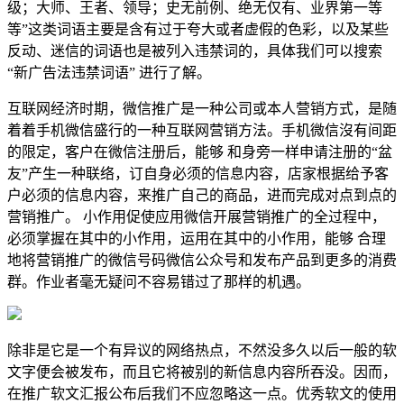
级；大师、王者、领导；史无前例、绝无仅有、业界第一等
等”这类词语主要是含有过于夸大或者虚假的色彩，以及某些
反动、迷信的词语也是被列入违禁词的，具体我们可以搜索
“新广告法违禁词语” 进行了解。
互联网经济时期，微信推广是一种公司或本人营销方式，是随
着着手机微信盛行的一种互联网营销方法。手机微信沒有间距
的限定，客户在微信注册后，能够 和身旁一样申请注册的“盆
友”产生一种联络，订自身必须的信息内容，店家根据给予客
户必须的信息内容，来推广自己的商品，进而完成对点到点的
营销推广。 小作用促使应用微信开展营销推广的全过程中，
必须掌握在其中的小作用，运用在其中的小作用，能够 合理
地将营销推广的微信号码微信公众号和发布产品到更多的消费
群。作业者毫无疑问不容易错过了那样的机遇。
除非是它是一个有异议的网络热点，不然没多久以后一般的软
文字便会被发布，而且它将被别的新信息内容所吞没。因而，
在推广软文汇报公布后我们不应忽略这一点。优秀软文的使用