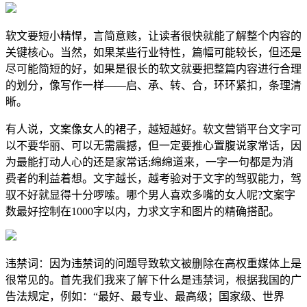
软文要短小精悍，言简意赅，让读者很快就能了解整个内容的
关键核心。当然，如果某些行业特性，篇幅可能较长，但还是
尽可能简短的好，如果是很长的软文就要把整篇内容进行合理
的划分，像写作一样——启、承、转、合，环环紧扣，条理清
晰。
有人说，文案像女人的裙子，越短越好。软文营销平台文字可
以不要华丽、可以无需震撼，但一定要推心置腹说家常话，因
为最能打动人心的还是家常话;绵绵道来，一字一句都是为消
费者的利益着想。文字越长，越考验对于文字的驾驭能力，驾
驭不好就显得十分啰嗦。哪个男人喜欢多嘴的女人呢?文案字
数最好控制在1000字以内，力求文字和图片的精确搭配。
违禁词：因为违禁词的问题导致软文被删除在高权重媒体上是
很常见的。首先我们我来了解下什么是违禁词，根据我国的广
告法规定，例如：“最好、最专业、最高级；国家级、世界